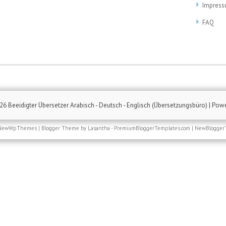
Impres
FAQ
026
Beeidigter Übersetzer Arabisch - Deutsch - Englisch (Übersetzungsbüro)
| Pow
NewWpThemes
| Blogger Theme by
Lasantha
-
PremiumBloggerTemplates.com
|
NewBlogger