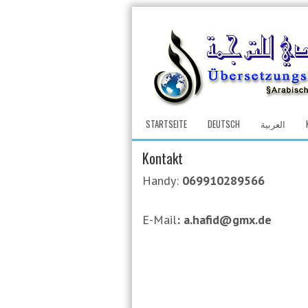
STARTSEITE
DEUTSCH
العربية
Kontakt
Handy:
069910289566
E-Mail
: a.hafid@gmx.de